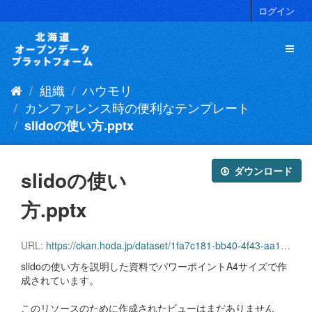
ス
ログイン
キ
ッ
プ
し
て
組織
ハウモリ
内
容
カンファレンス時の便利なテンプレート
へ
slidoの使い方.pptx
ダウンロード
slidoの使い
方.pptx
URL:
https://ckan.hoda.jp/dataset/1fa7c181-bb40-4f43-aa14-340e3049c329/resource/594d3fbe-d81c-438c-9330-b03c45e36a63/download/slido.pptx
slidoの使い方を説明した資料でパワーポイントA4サイズで作
成されています。
このリソースのために作成されたビューはまだありません