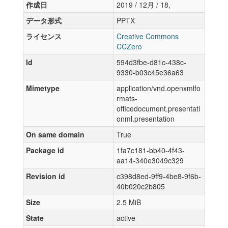
作成日
2019 / 12月 / 18,
データ形式
PPTX
ライセンス
Creative Commons
CCZero
Id
594d3fbe-d81c-438c-
9330-b03c45e36a63
Mimetype
application/vnd.openxmlfo
rmats-
officedocument.presentati
onml.presentation
On same domain
True
Package id
1fa7c181-bb40-4f43-
aa14-340e3049c329
Revision id
c398d8ed-9ff9-4be8-9f6b-
40b020c2b805
Size
2.5 MiB
State
active