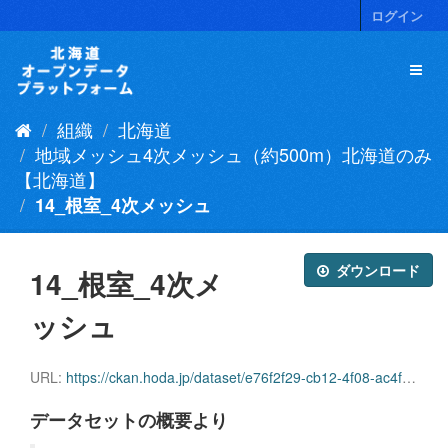
ス
ログイン
キ
ッ
プ
し
て
組織
北海道
内
容
地域メッシュ4次メッシュ（約500m）北海道のみ
へ
【北海道】
14_根室_4次メッシュ
ダウンロード
14_根室_4次メ
ッシュ
URL:
https://ckan.hoda.jp/dataset/e76f2f29-cb12-4f08-ac4f-19e6aeb19feb/resource/ce55f430-c446-4fbe-8e10-75d944d23bc9/download/14_nemuro_mesh4.geojson
データセットの概要より