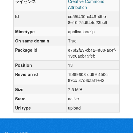
ライセンス
Creative Commons
Attribution
Id
ce55f430-c446-4fbe-
8e10-75d944d23bc9
Mimetype
application/zip
On same domain
True
Package id
e76f2f29-cb12-4f08-ac4f-
19e6aeb19feb
Position
13
Revision id
1b6f9608-dd99-450c-
89cc-87d6bfaf1e42
Size
7.5 MiB
State
active
Url type
upload