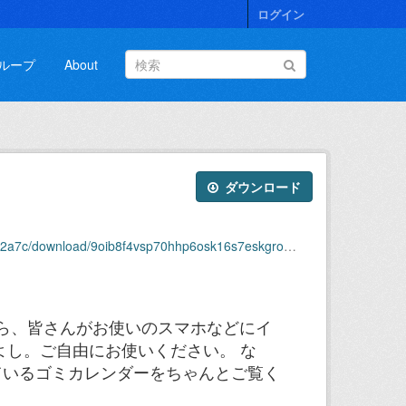
ログイン
ループ
About
ダウンロード
ib8f4vsp70hhp6osk16s7eskgroup.calendar.google.com.ics
から、皆さんがお使いのスマホなどにイ
よし。ご自由にお使いください。 な
ているゴミカレンダーをちゃんとご覧く