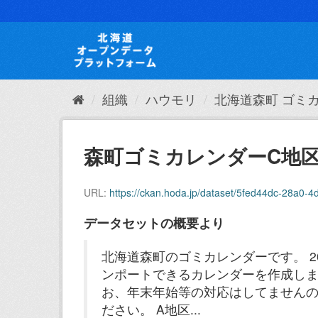
ス
キ
ッ
プ
し
て
内
組織
ハウモリ
北海道森町 ゴミ
容
へ
森町ゴミカレンダーC地
URL:
https://ckan.hoda.jp/dataset/5fed44dc-28a0-4d8d-b
データセットの概要より
北海道森町のゴミカレンダーです。 
ンポートできるカレンダーを作成しま
お、年末年始等の対応はしてません
ださい。 A地区...