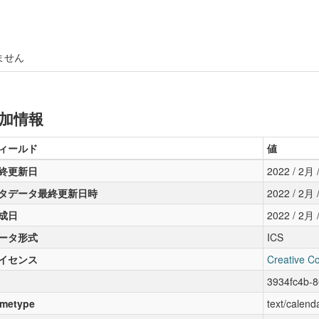
ません
加情報
ィールド
値
終更新日
2022 / 2月 /
タデータ最終更新日時
2022 / 2月 /
成日
2022 / 2月 /
ータ形式
ICS
イセンス
Creative C
3934fc4b-
metype
text/calend