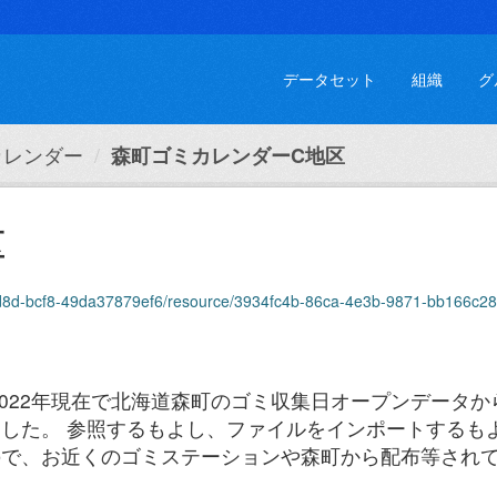
データセット
組織
グ
カレンダー
森町ゴミカレンダーC地区
区
cf8-49da37879ef6/resource/3934fc4b-86ca-4e3b-9871-bb166c282a7c/download/9o
2022年現在で北海道森町のゴミ収集日オープンデータ
した。 参照するもよし、ファイルをインポートするも
ので、お近くのゴミステーションや森町から配布等され