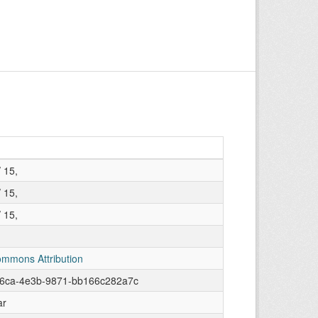
 15,
 15,
 15,
ommons Attribution
86ca-4e3b-9871-bb166c282a7c
ar