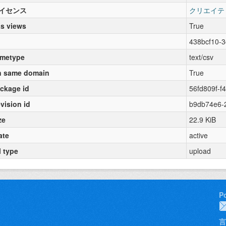
イセンス
クリエイテ
s views
True
438bcf10-
metype
text/csv
 same domain
True
ckage id
56fd809f-
vision id
b9db74e6-
ze
22.9 KiB
ate
active
l type
upload
P
言