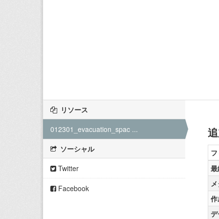
リソース
012301_evacuation_spac ...
追
ソーシャル
フ
Twitter
最
メ
Facebook
作
デ