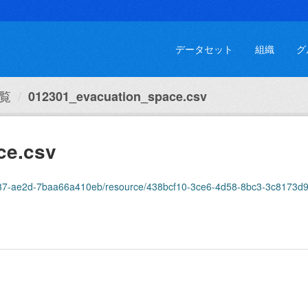
データセット
組織
グ
覧
012301_evacuation_space.csv
ce.csv
-4937-ae2d-7baa66a410eb/resource/438bcf10-3ce6-4d58-8bc3-3c8173