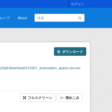
ログイン
ループ
About
ダウンロード
d923a6/download/012301_evacuation_space.csv.csv
フルスクリーン
埋めこみ