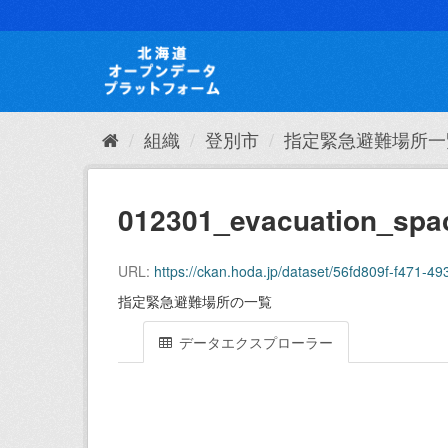
ス
キ
ッ
プ
し
て
内
組織
登別市
指定緊急避難場所一
容
へ
012301_evacuation_spa
URL:
https://ckan.hoda.jp/dataset/56fd809f-f471
指定緊急避難場所の一覧
データエクスプローラー