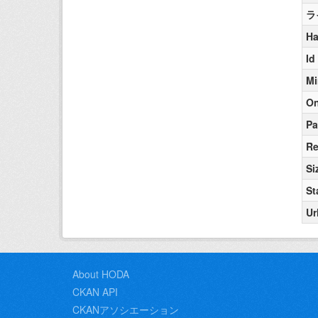
ラ
Ha
Id
Mi
On
Pa
Re
Si
St
Ur
About HODA
CKAN API
CKANアソシエーション