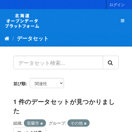
ス
ログイン
キ
ッ
プ
し
て
データセット
内
容
へ
並び順
1 件のデータセットが見つかりまし
た
組織:
室蘭市
グループ:
その他