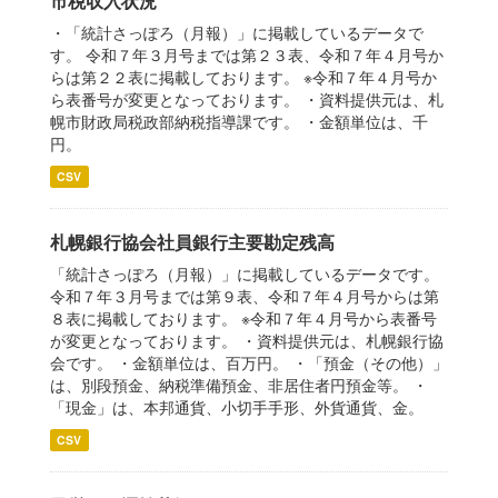
市税収入状況
・「統計さっぽろ（月報）」に掲載しているデータで
す。 令和７年３月号までは第２３表、令和７年４月号か
らは第２２表に掲載しております。 ※令和７年４月号か
ら表番号が変更となっております。 ・資料提供元は、札
幌市財政局税政部納税指導課です。 ・金額単位は、千
円。
CSV
札幌銀行協会社員銀行主要勘定残高
「統計さっぽろ（月報）」に掲載しているデータです。
令和７年３月号までは第９表、令和７年４月号からは第
８表に掲載しております。 ※令和７年４月号から表番号
が変更となっております。 ・資料提供元は、札幌銀行協
会です。 ・金額単位は、百万円。 ・「預金（その他）」
は、別段預金、納税準備預金、非居住者円預金等。 ・
「現金」は、本邦通貨、小切手手形、外貨通貨、金。
CSV