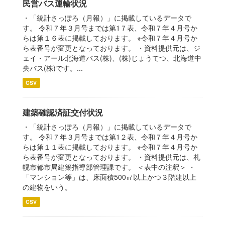
民営バス運輸状況
・「統計さっぽろ（月報）」に掲載しているデータで
す。 令和７年３月号までは第1７表、令和７年４月号か
らは第１６表に掲載しております。 ※令和７年４月号か
ら表番号が変更となっております。 ・資料提供元は、ジ
ェイ・アール北海道バス(株)、(株)じょうてつ、北海道中
央バス(株)です。...
CSV
建築確認済証交付状況
・「統計さっぽろ（月報）」に掲載しているデータで
す。 令和７年３月号までは第1２表、令和７年４月号か
らは第１１表に掲載しております。 ※令和７年４月号か
ら表番号が変更となっております。 ・資料提供元は、札
幌市都市局建築指導部管理課です。 ＜表中の注釈＞ ・
「マンション等」は、床面積500㎡以上かつ３階建以上
の建物をいう。
CSV