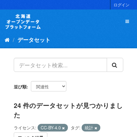
ス
ログイン
キ
ッ
プ
し
て
データセット
内
容
へ
並び順
24 件のデータセットが見つかりまし
た
ライセンス:
CC-BY-4.0
タグ:
統計