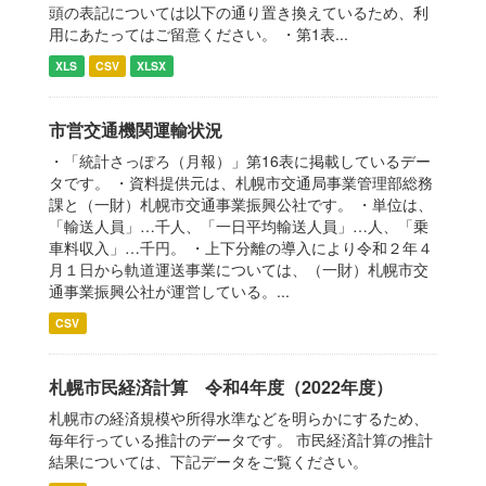
頭の表記については以下の通り置き換えているため、利
用にあたってはご留意ください。 ・第1表...
XLS
CSV
XLSX
市営交通機関運輸状況
・「統計さっぽろ（月報）」第16表に掲載しているデー
タです。 ・資料提供元は、札幌市交通局事業管理部総務
課と（一財）札幌市交通事業振興公社です。 ・単位は、
「輸送人員」…千人、「一日平均輸送人員」…人、「乗
車料収入」…千円。 ・上下分離の導入により令和２年４
月１日から軌道運送事業については、（一財）札幌市交
通事業振興公社が運営している。...
CSV
札幌市民経済計算 令和4年度（2022年度）
札幌市の経済規模や所得水準などを明らかにするため、
毎年行っている推計のデータです。 市民経済計算の推計
結果については、下記データをご覧ください。