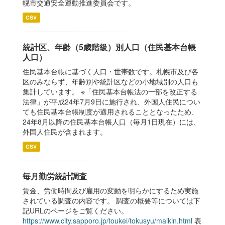
幌市交通安全運動推進委員会です。
CSV
統計区、年齢（5歳階級）別人口（住民基本台帳
人口）
住民基本台帳に基づく人口・世帯数です。札幌市及び各
区のみならず、年齢別や統計区などの小地域別の人口も
集計しています。 ※「住民基本台帳法の一部を改正する
法律」が平成24年7月9日に施行され、外国人住民につい
ても住民基本台帳制度が適用されることとなったため、
24年8月以降の住民基本台帳人口（毎月1日現在）には、
外国人住民が含まれます。
CSV
毎月勤労統計調査
賃金、労働時間及び雇用の変動を明らかにするため実施
されている調査の内容です。 調査の概要等については下
記URLのページをご覧ください。
https://www.city.sapporo.jp/toukei/tokusyu/maikin.html
表