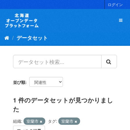
ス
ログイン
キ
ッ
プ
し
て
データセット
内
容
へ
並び順
1 件のデータセットが見つかりまし
た
組織:
室蘭市
タグ:
室蘭市