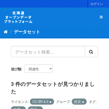
ス
ログイン
キ
ッ
プ
し
て
データセット
内
容
へ
並び順
3 件のデータセットが見つかりまし
た
ライセンス:
CC-BY-4.0
グループ:
防災
タグ: