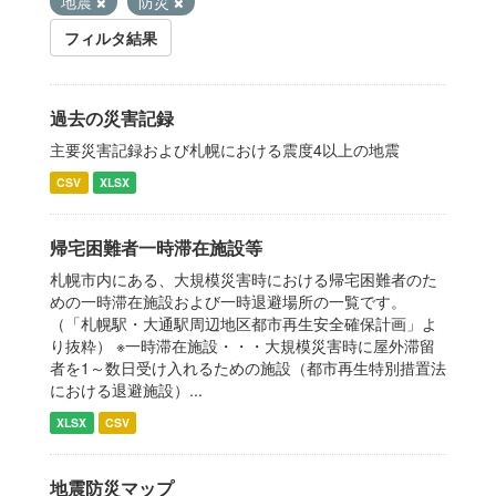
地震
防災
フィルタ結果
過去の災害記録
主要災害記録および札幌における震度4以上の地震
CSV
XLSX
帰宅困難者一時滞在施設等
札幌市内にある、大規模災害時における帰宅困難者のた
めの一時滞在施設および一時退避場所の一覧です。
（「札幌駅・大通駅周辺地区都市再生安全確保計画」よ
り抜粋） ※一時滞在施設・・・大規模災害時に屋外滞留
者を1～数日受け入れるための施設（都市再生特別措置法
における退避施設）...
XLSX
CSV
地震防災マップ