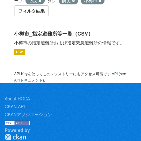
ープ:
防災
タグ:
防災
小樽市
フィルタ結果
小樽市_指定避難所等一覧（CSV）
小樽市の指定避難所および指定緊急避難所の情報です。
CSV
API Keyを使ってこのレジストリーにもアクセス可能です
API
(see
APIドキュメント
).
About HODA
CKAN API
CKANアソシエーション
Powered by