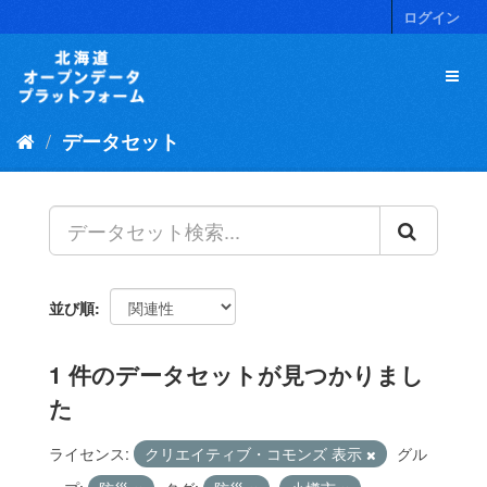
ス
ログイン
キ
ッ
プ
し
て
データセット
内
容
へ
並び順
1 件のデータセットが見つかりまし
た
ライセンス:
クリエイティブ・コモンズ 表示
グル