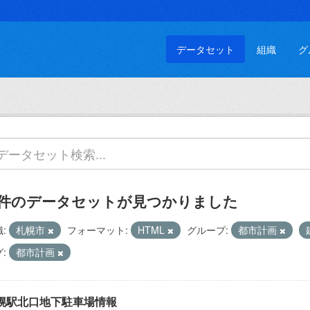
データセット
組織
グ
 件のデータセットが見つかりました
:
札幌市
フォーマット:
HTML
グループ:
都市計画
:
都市計画
幌駅北口地下駐車場情報