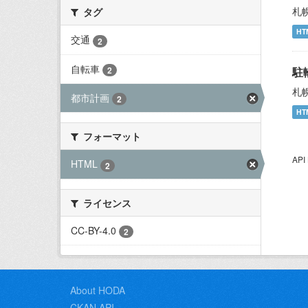
札
タグ
HT
交通
2
自転車
2
駐
札
都市計画
2
HT
フォーマット
AP
HTML
2
ライセンス
CC-BY-4.0
2
About HODA
CKAN API