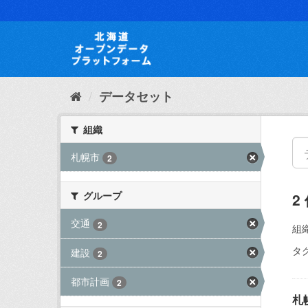
ス
キ
ッ
プ
し
て
内
データセット
容
へ
組織
札幌市
2
グループ
2
交通
2
組織
タグ
建設
2
都市計画
2
札