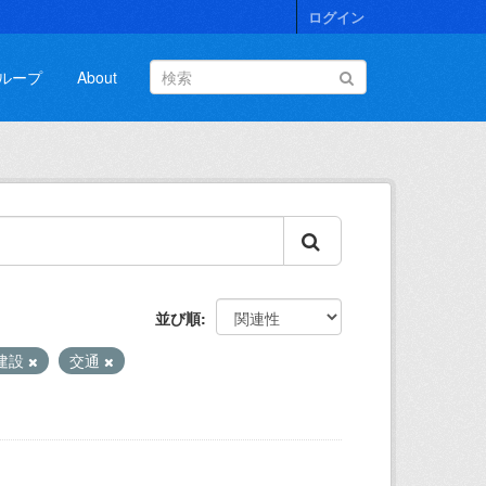
ログイン
ループ
About
並び順
建設
交通