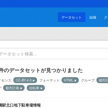
データセット
組織
グ
 件のデータセットが見つかりました
イセンス:
CC-BY-4.0
フォーマット:
HTML
グループ:
都市
:
都市計画
自転車
幌駅北口地下駐車場情報