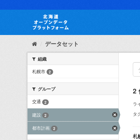
ス
キ
ッ
プ
し
て
内
データセット
容
へ
組織
札幌市
2
グループ
2
交通
2
ラ
タグ
建設
2
都市計画
2
札