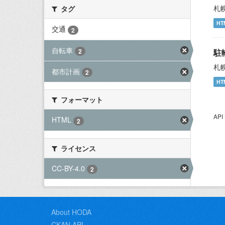
札
タグ
HT
交通
2
自転車
2
駐
札
都市計画
2
HT
フォーマット
AP
HTML
2
ライセンス
CC-BY-4.0
2
About HODA
CKAN API