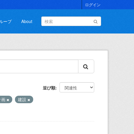
ログイン
ループ
About
並び順
計画
建設