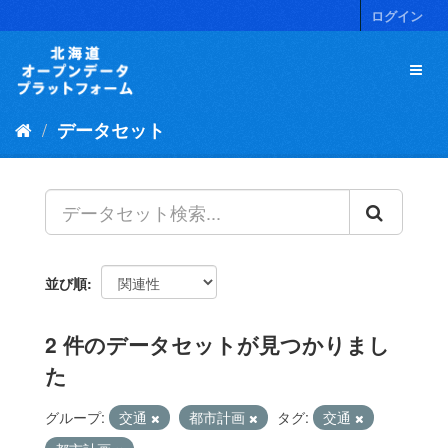
ス
ログイン
キ
ッ
プ
し
て
データセット
内
容
へ
並び順
2 件のデータセットが見つかりまし
た
グループ:
交通
都市計画
タグ:
交通