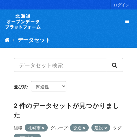
ス
ログイン
キ
ッ
プ
し
て
データセット
内
容
へ
並び順
2 件のデータセットが見つかりまし
た
組織:
札幌市
グループ:
交通
建設
タグ: