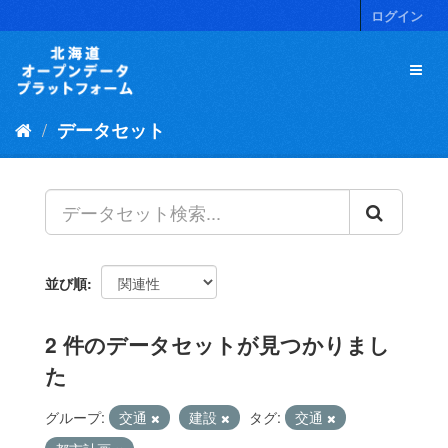
ス
ログイン
キ
ッ
プ
し
て
データセット
内
容
へ
並び順
2 件のデータセットが見つかりまし
た
グループ:
交通
建設
タグ:
交通