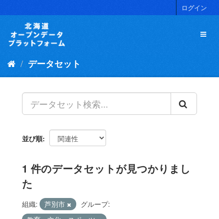
ス
ログイン
キ
ッ
プ
し
て
データセット
内
容
へ
並び順
1 件のデータセットが見つかりまし
た
組織:
芦別市
グループ: