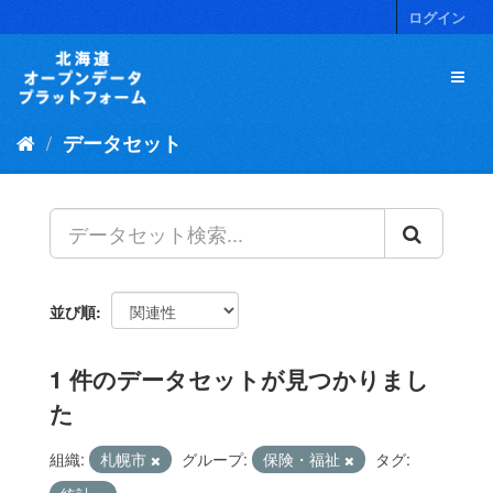
ス
ログイン
キ
ッ
プ
し
て
データセット
内
容
へ
並び順
1 件のデータセットが見つかりまし
た
組織:
札幌市
グループ:
保険・福祉
タグ: