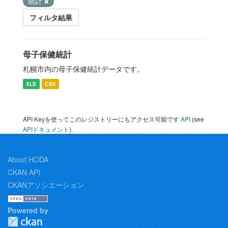
統計
フィルタ結果
母子保健統計
札幌市内の母子保健統計データです。
XLS
CSV
API Keyを使ってこのレジストリーにもアクセス可能です
API
(see
APIドキュメント
).
About HODA
CKAN API
CKANアソシエーション
Powered by