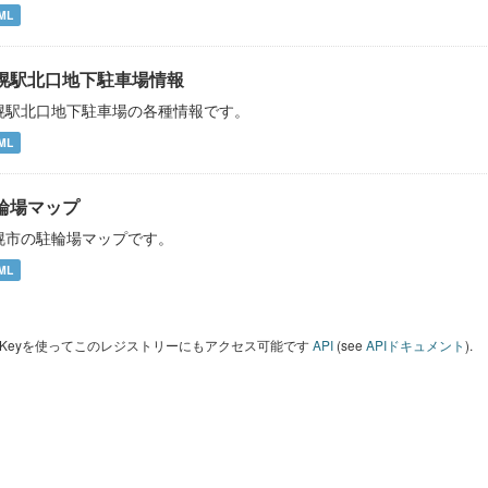
ML
幌駅北口地下駐車場情報
幌駅北口地下駐車場の各種情報です。
ML
輪場マップ
幌市の駐輪場マップです。
ML
I Keyを使ってこのレジストリーにもアクセス可能です
API
(see
APIドキュメント
).