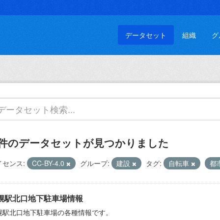
データセット
組織
グ
 件のデータセットが見つかりました
イセンス:
CC-BY-4.0
グループ:
建設
タグ:
自転車
都
幌駅北口地下駐車場情報
幌駅北口地下駐車場の各種情報です。