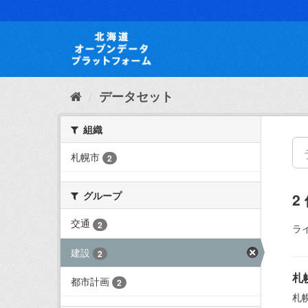
ス
キ
ッ
プ
し
て
内
データセット
容
へ
組織
札幌市
2
グループ
2
交通
2
ラ
建設
2
札
都市計画
2
札