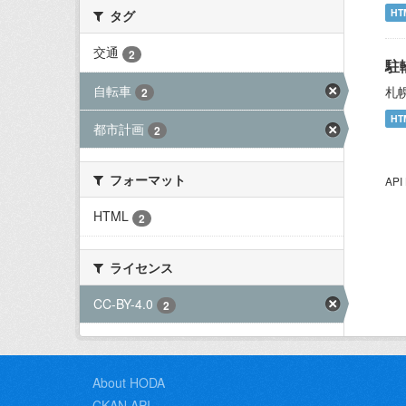
HT
タグ
交通
2
駐
自転車
札
2
HT
都市計画
2
フォーマット
AP
HTML
2
ライセンス
CC-BY-4.0
2
About HODA
CKAN API