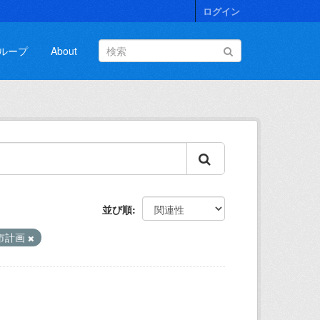
ログイン
ループ
About
並び順
市計画