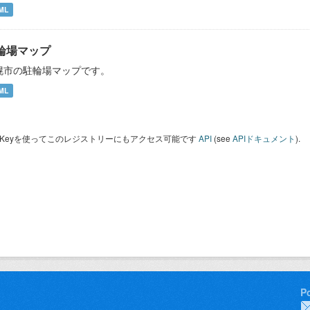
ML
輪場マップ
幌市の駐輪場マップです。
ML
I Keyを使ってこのレジストリーにもアクセス可能です
API
(see
APIドキュメント
).
P