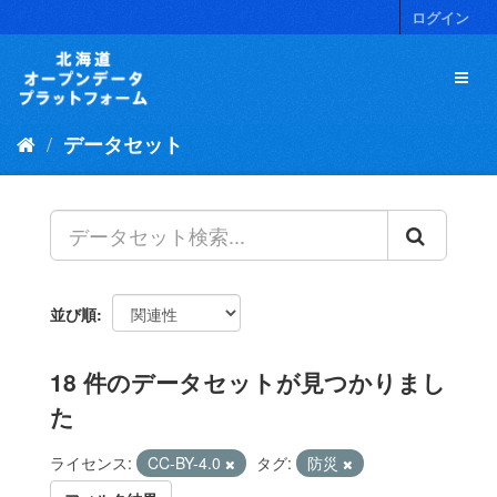
ス
ログイン
キ
ッ
プ
し
て
データセット
内
容
へ
並び順
18 件のデータセットが見つかりまし
た
ライセンス:
CC-BY-4.0
タグ:
防災