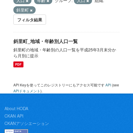
人口
年齢
グループ:
人口
組織:
斜里町
フィルタ結果
斜里町_地域・年齢別人口一覧
斜里町の地域・年齢別の人口一覧を平成25年3月末分か
ら月別に提示
PDF
API Keyを使ってこのレジストリーにもアクセス可能です
API
(see
APIドキュメント
).
About HODA
CKAN API
CKANアソシエーション