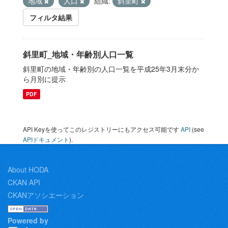
地域
人口
組織:
斜里町
フィルタ結果
斜里町_地域・年齢別人口一覧
斜里町の地域・年齢別の人口一覧を平成25年3月末分か
ら月別に提示
PDF
API Keyを使ってこのレジストリーにもアクセス可能です
API
(see
APIドキュメント
).
About HODA
CKAN API
CKANアソシエーション
Powered by