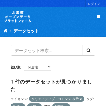
ス
ログイン
キ
ッ
プ
し
て
データセット
内
容
へ
並び順
1 件のデータセットが見つかりまし
た
ライセンス:
クリエイティブ・コモンズ 表示
タグ: