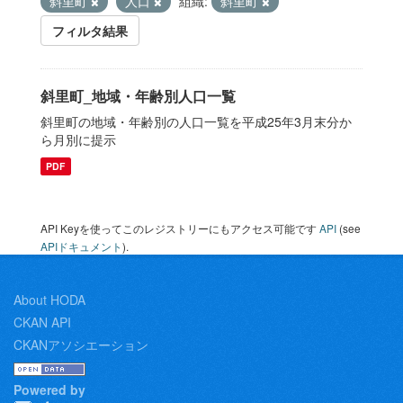
斜里町
人口
組織:
斜里町
フィルタ結果
斜里町_地域・年齢別人口一覧
斜里町の地域・年齢別の人口一覧を平成25年3月末分か
ら月別に提示
PDF
API Keyを使ってこのレジストリーにもアクセス可能です
API
(see
APIドキュメント
).
About HODA
CKAN API
CKANアソシエーション
Powered by