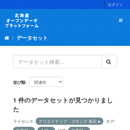
ス
ログイン
キ
ッ
プ
し
て
データセット
内
容
へ
並び順
1 件のデータセットが見つかりまし
た
ライセンス:
クリエイティブ・コモンズ 表示
タグ: