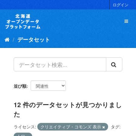
ス
ログイン
キ
ッ
プ
し
て
データセット
内
容
へ
並び順
12 件のデータセットが見つかりまし
た
ライセンス:
クリエイティブ・コモンズ 表示
タグ: