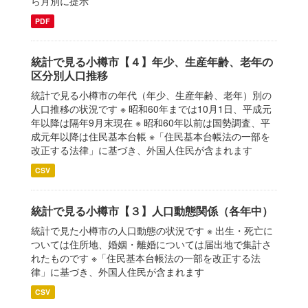
ら月別に提示
PDF
統計で見る小樽市【４】年少、生産年齢、老年の
区分別人口推移
統計で見る小樽市の年代（年少、生産年齢、老年）別の
人口推移の状況です ※ 昭和60年までは10月1日、平成元
年以降は隔年9月末現在 ※ 昭和60年以前は国勢調査、平
成元年以降は住民基本台帳 ※「住民基本台帳法の一部を
改正する法律」に基づき、外国人住民が含まれます
CSV
統計で見る小樽市【３】人口動態関係（各年中）
統計で見た小樽市の人口動態の状況です ※ 出生・死亡に
ついては住所地、婚姻・離婚については届出地で集計さ
れたものです ※「住民基本台帳法の一部を改正する法
律」に基づき、外国人住民が含まれます
CSV