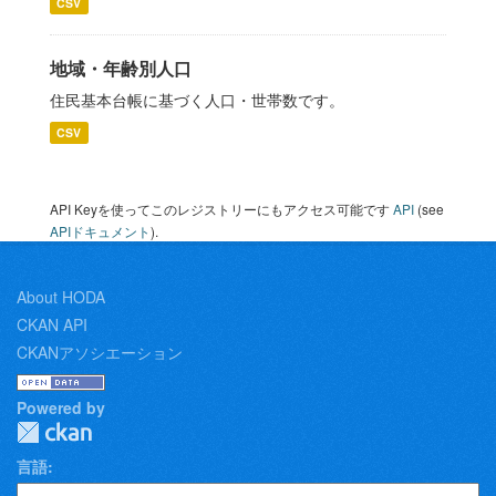
CSV
地域・年齢別人口
住民基本台帳に基づく人口・世帯数です。
CSV
API Keyを使ってこのレジストリーにもアクセス可能です
API
(see
APIドキュメント
).
About HODA
CKAN API
CKANアソシエーション
Powered by
言語