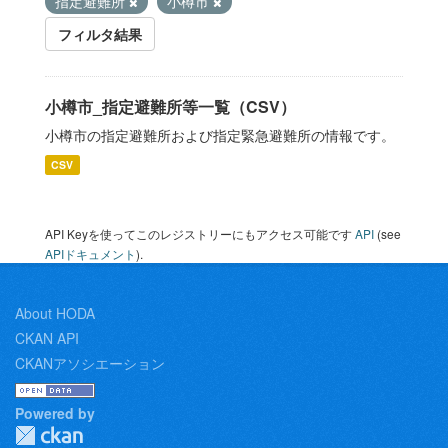
指定避難所
小樽市
フィルタ結果
小樽市_指定避難所等一覧（CSV）
小樽市の指定避難所および指定緊急避難所の情報です。
CSV
API Keyを使ってこのレジストリーにもアクセス可能です
API
(see
APIドキュメント
).
About HODA
CKAN API
CKANアソシエーション
Powered by