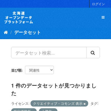
ス
ログイン
キ
ッ
プ
し
て
データセット
内
容
へ
並び順
1 件のデータセットが見つかりまし
た
ライセンス:
クリエイティブ・コモンズ 表示
タグ: