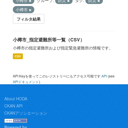
小樽市
グループ:
防災
タグ:
防災
小樽市
フィルタ結果
小樽市_指定避難所等一覧（CSV）
小樽市の指定避難所および指定緊急避難所の情報です。
CSV
API Keyを使ってこのレジストリーにもアクセス可能です
API
(see
APIドキュメント
).
About HODA
CKAN API
CKANアソシエーション
Powered by