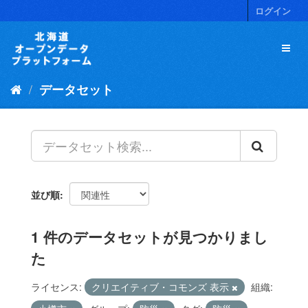
ス
ログイン
キ
ッ
プ
し
て
データセット
内
容
へ
並び順
1 件のデータセットが見つかりまし
た
ライセンス:
クリエイティブ・コモンズ 表示
組織: