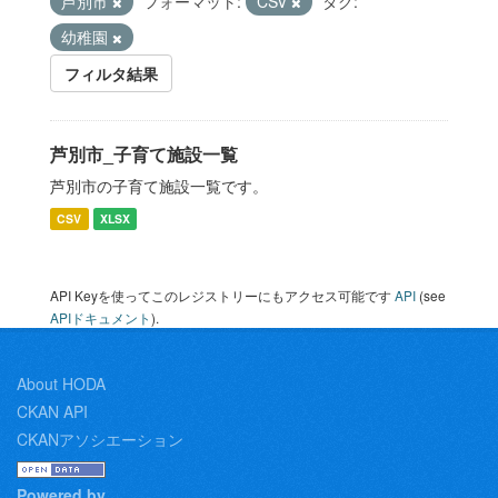
芦別市
フォーマット:
CSV
タグ:
幼稚園
フィルタ結果
芦別市_子育て施設一覧
芦別市の子育て施設一覧です。
CSV
XLSX
API Keyを使ってこのレジストリーにもアクセス可能です
API
(see
APIドキュメント
).
About HODA
CKAN API
CKANアソシエーション
Powered by