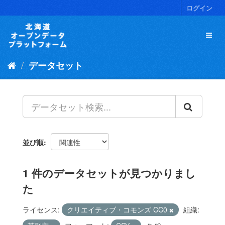
ス
ログイン
キ
ッ
プ
し
て
データセット
内
容
へ
並び順
1 件のデータセットが見つかりまし
た
ライセンス:
クリエイティブ・コモンズ CC0
組織: