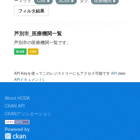
ーマット:
CSV
XLSX
タグ:
医療機関
フィルタ結果
芦別市_医療機関一覧
芦別市の医療機関一覧です。
XLSX
CSV
API Keyを使ってこのレジストリーにもアクセス可能です
API
(see
APIドキュメント
).
About HODA
CKAN API
CKANアソシエーション
Powered by