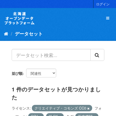
ス
ログイン
キ
ッ
プ
し
て
データセット
内
容
へ
並び順
1 件のデータセットが見つかりまし
た
ライセンス:
クリエイティブ・コモンズ CC0
フォ