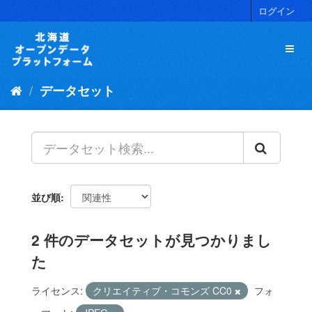
ス
ログイン
キ
ッ
プ
し
て
データセット
内
容
へ
並び順
2 件のデータセットが見つかりまし
た
ライセンス:
クリエイティブ・コモンズ CC0
フォ