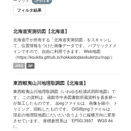
ーマット:
JPEG
フィルタ結果
北海道実測切図【北海道】
北海道庁が所有する「北海道実測切図」をスキャンし
て、位置情報をつけた画像データです。 パブリックドメ
インですので、自由に利用できます。 Web地図
（https://koukita.github.io/hokkaidojissokukirizu/map/）
JPEG
ZIP
東西蝦夷山川地理取調図【北海道】
東西蝦夷山川地理取調図（いわゆる松浦武四郎地図）で
す。 この資料は、函館市中央図書館所蔵資料を喜多耕一
が加工したものです。 Jpegファイルは、画像を縮小、ト
リミング、回転したものです。 GIS用pngファイルは、
現在の地理院地図にだいたい合うように縦横方向に変形
させています。 座標参照系は「EPSG:3857 WGS 84
/...