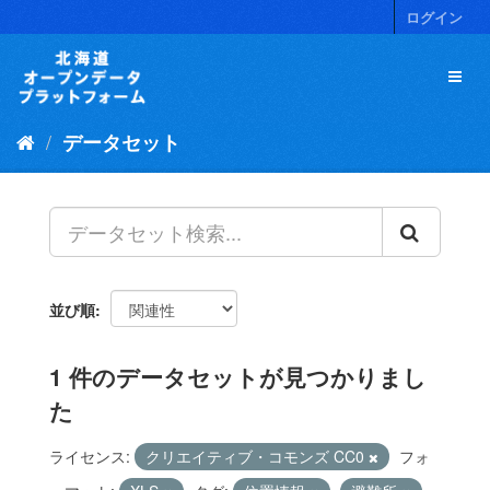
ス
ログイン
キ
ッ
プ
し
て
データセット
内
容
へ
並び順
1 件のデータセットが見つかりまし
た
ライセンス:
クリエイティブ・コモンズ CC0
フォ