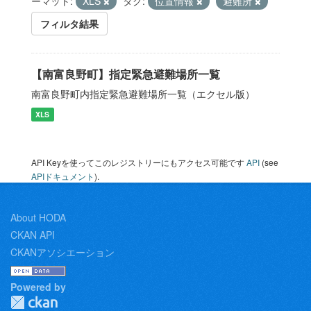
ーマット:
XLS
タグ:
位置情報
避難所
フィルタ結果
【南富良野町】指定緊急避難場所一覧
南富良野町内指定緊急避難場所一覧（エクセル版）
XLS
API Keyを使ってこのレジストリーにもアクセス可能です
API
(see
APIドキュメント
).
About HODA
CKAN API
CKANアソシエーション
Powered by