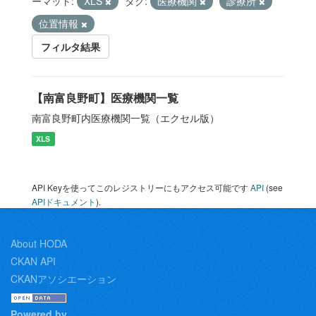
ーマット:
XLS
タグ:
医療機関
診療所
位置情報
フィルタ結果
【南富良野町】医療機関一覧
南富良野町内医療機関一覧（エクセル版）
XLS
API Keyを使ってこのレジストリーにもアクセス可能です
API
(see
APIドキュメント
).
About HODA
CKAN API
CKANアソシエーション
Powered by