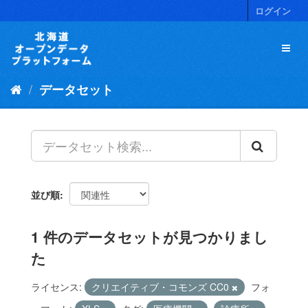
ス
ログイン
キ
ッ
プ
し
て
データセット
内
容
へ
並び順
1 件のデータセットが見つかりまし
た
ライセンス:
クリエイティブ・コモンズ CC0
フォ