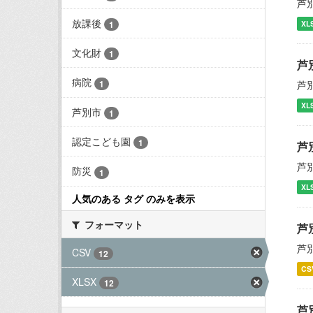
芦
放課後
1
XL
文化財
1
芦
病院
1
芦
XL
芦別市
1
認定こども園
1
芦
芦
防災
1
XL
人気のある タグ のみを表示
フォーマット
芦
芦
CSV
12
CS
XLSX
12
芦