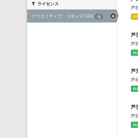
ライセンス
芦
クリエイティブ・コモンズ CC0
12
CS
芦
芦
XL
芦
芦
XL
芦
芦
XL