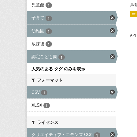
児童館
芦
1
CS
子育て
1
幼稚園
1
AP
放課後
1
認定こども園
1
人気のある タグ のみを表示
フォーマット
CSV
1
XLSX
1
ライセンス
クリエイティブ・コモンズ CC0
1