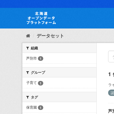
ス
キ
ッ
プ
し
て
内
データセット
容
へ
組織
芦別市
1
グループ
1
子育て
1
ラ
タグ
保育園
1
芦