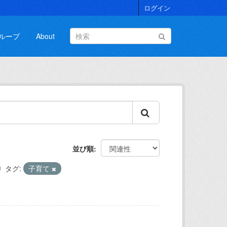
ログイン
ループ
About
並び順
タグ:
子育て