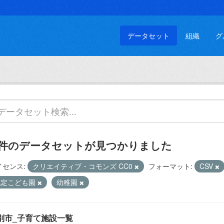
データセット
組織
グ
 件のデータセットが見つかりました
イセンス:
クリエイティブ・コモンズ CC0
フォーマット:
CSV
認定こども園
幼稚園
別市_子育て施設一覧