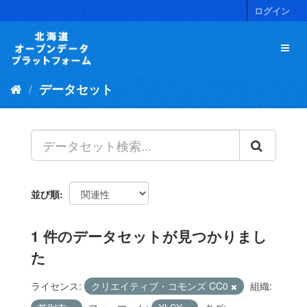
ス
ログイン
キ
ッ
プ
し
て
データセット
内
容
へ
並び順
1 件のデータセットが見つかりまし
た
ライセンス:
クリエイティブ・コモンズ CC0
組織: