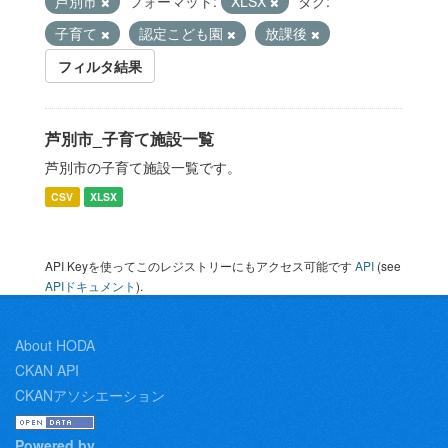
芦別市
フォーマット:
XLSX
タグ:
子育て
認定こども園
放課後
フィルタ結果
芦別市_子育て施設一覧
芦別市の子育て施設一覧です。
CSV
XLSX
API Keyを使ってこのレジストリーにもアクセス可能です
API
(see
APIドキュメント
).
About HODA
CKAN API
CKANアソシエーション
Powered by