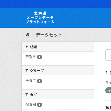
ス
キ
ッ
プ
し
て
内
データセット
容
へ
組織
芦別市
1
グループ
1
子育て
1
ラ
タグ
保育園
1
芦