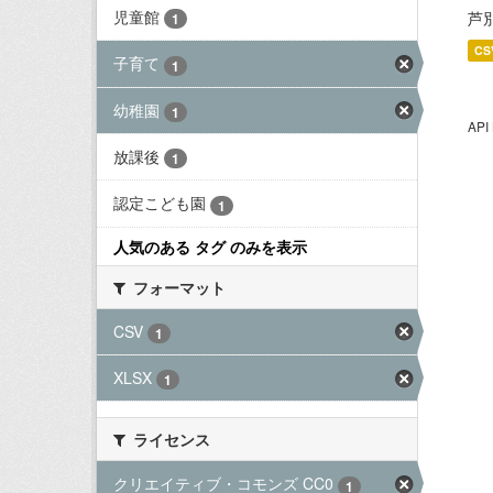
児童館
芦
1
CS
子育て
1
幼稚園
1
AP
放課後
1
認定こども園
1
人気のある タグ のみを表示
フォーマット
CSV
1
XLSX
1
ライセンス
クリエイティブ・コモンズ CC0
1