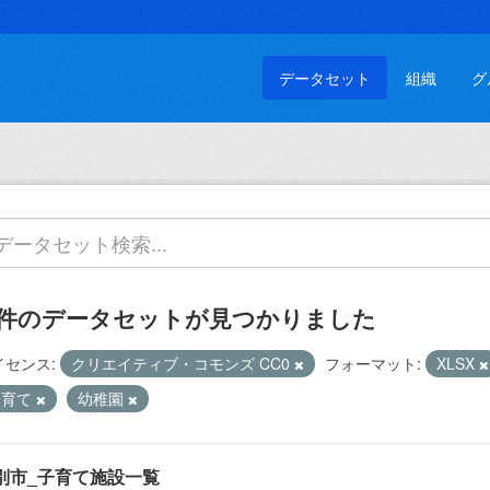
データセット
組織
グ
 件のデータセットが見つかりました
イセンス:
クリエイティブ・コモンズ CC0
フォーマット:
XLSX
子育て
幼稚園
別市_子育て施設一覧