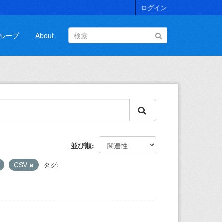
ログイン
ループ
About
並び順
CSV
タグ: