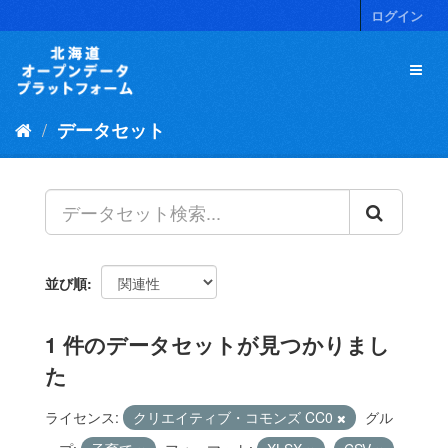
ス
ログイン
キ
ッ
プ
し
て
データセット
内
容
へ
並び順
1 件のデータセットが見つかりまし
た
ライセンス:
クリエイティブ・コモンズ CC0
グル