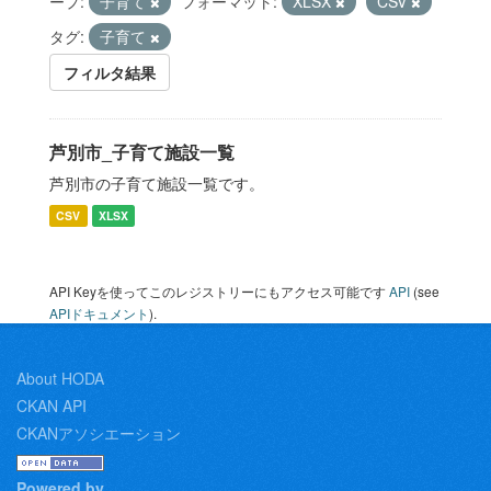
ープ:
子育て
フォーマット:
XLSX
CSV
タグ:
子育て
フィルタ結果
芦別市_子育て施設一覧
芦別市の子育て施設一覧です。
CSV
XLSX
API Keyを使ってこのレジストリーにもアクセス可能です
API
(see
APIドキュメント
).
About HODA
CKAN API
CKANアソシエーション
Powered by