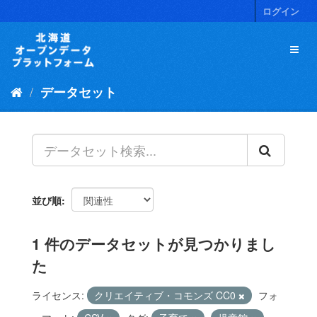
ス
ログイン
キ
ッ
プ
し
て
データセット
内
容
へ
並び順
1 件のデータセットが見つかりまし
た
ライセンス:
クリエイティブ・コモンズ CC0
フォ