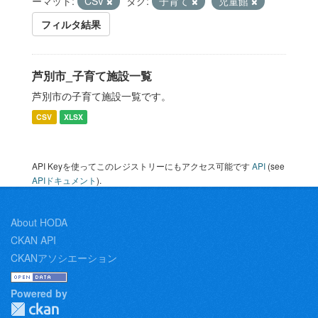
ーマット:
CSV
タグ:
子育て
児童館
フィルタ結果
芦別市_子育て施設一覧
芦別市の子育て施設一覧です。
CSV
XLSX
API Keyを使ってこのレジストリーにもアクセス可能です
API
(see
APIドキュメント
).
About HODA
CKAN API
CKANアソシエーション
Powered by