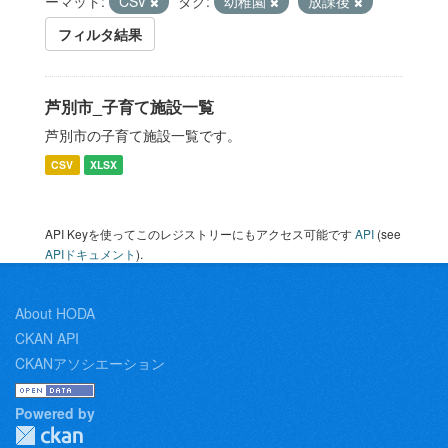
ーマット:
CSV
タグ:
幼稚園
放課後
フィルタ結果
芦別市_子育て施設一覧
芦別市の子育て施設一覧です。
CSV
XLSX
API Keyを使ってこのレジストリーにもアクセス可能です
API
(see
APIドキュメント
).
About HODA
CKAN API
CKANアソシエーション
Powered by