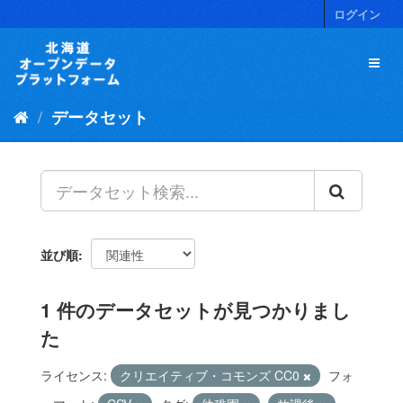
ス
ログイン
キ
ッ
プ
し
て
データセット
内
容
へ
並び順
1 件のデータセットが見つかりまし
た
ライセンス:
クリエイティブ・コモンズ CC0
フォ