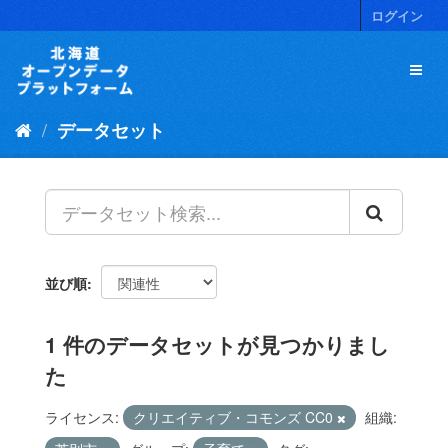
ス
ログイン
キ
ッ
プ
し
て
データセット
内
容
へ
並び順
1 件のデータセットが見つかりまし
た
ライセンス:
クリエイティブ・コモンズ CC0
組織: