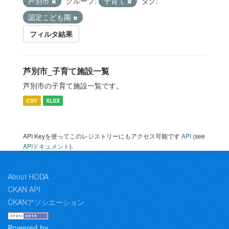
芦別市
グループ:
子育て
タグ:
認定こども園
フィルタ結果
芦別市_子育て施設一覧
芦別市の子育て施設一覧です。
CSV
XLSX
API Keyを使ってこのレジストリーにもアクセス可能です
API
(see
APIドキュメント
).
About HODA
CKAN API
CKANアソシエーション
Powered by