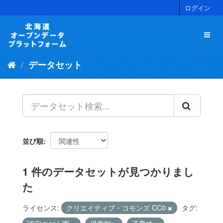
ス
ログイン
キ
ッ
プ
し
て
データセット
内
容
へ
並び順
1 件のデータセットが見つかりまし
た
ライセンス:
クリエイティブ・コモンズ CC0
タグ: