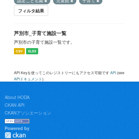
認定こども園
児童館
子育て
フィルタ結果
芦別市_子育て施設一覧
芦別市の子育て施設一覧です。
CSV
XLSX
API Keyを使ってこのレジストリーにもアクセス可能です
API
(see
APIドキュメント
).
About HODA
CKAN API
CKANアソシエーション
Powered by