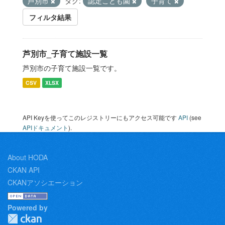
芦別市
タグ:
認定こども園
子育て
フィルタ結果
芦別市_子育て施設一覧
芦別市の子育て施設一覧です。
CSV
XLSX
API Keyを使ってこのレジストリーにもアクセス可能です
API
(see
APIドキュメント
).
About HODA
CKAN API
CKANアソシエーション
Powered by