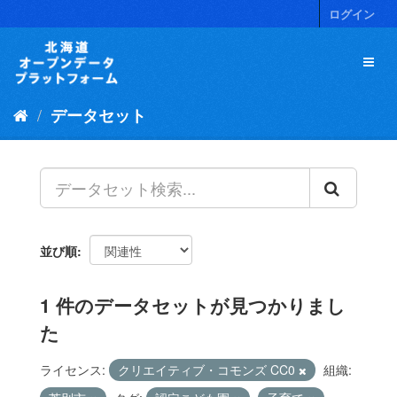
ス
ログイン
キ
ッ
プ
し
て
データセット
内
容
へ
並び順
1 件のデータセットが見つかりまし
た
ライセンス:
クリエイティブ・コモンズ CC0
組織: