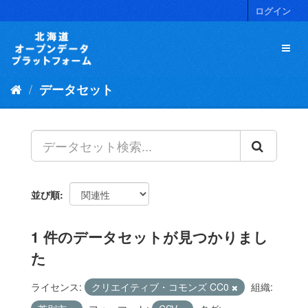
ス
ログイン
キ
ッ
プ
し
て
データセット
内
容
へ
並び順
1 件のデータセットが見つかりまし
た
ライセンス:
クリエイティブ・コモンズ CC0
組織: