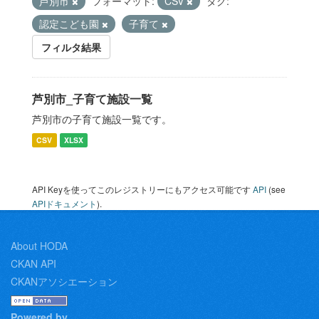
芦別市
フォーマット:
CSV
タグ:
認定こども園
子育て
フィルタ結果
芦別市_子育て施設一覧
芦別市の子育て施設一覧です。
CSV
XLSX
API Keyを使ってこのレジストリーにもアクセス可能です
API
(see
APIドキュメント
).
About HODA
CKAN API
CKANアソシエーション
Powered by