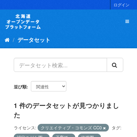
ス
ログイン
キ
ッ
プ
し
て
データセット
内
容
へ
並び順
1 件のデータセットが見つかりまし
た
ライセンス:
クリエイティブ・コモンズ CC0
タグ: