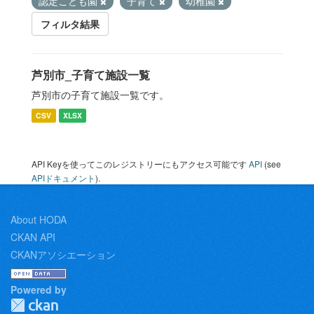
認定こども園
子育て
幼稚園
フィルタ結果
芦別市_子育て施設一覧
芦別市の子育て施設一覧です。
CSV
XLSX
API Keyを使ってこのレジストリーにもアクセス可能です
API
(see
APIドキュメント
).
About HODA
CKAN API
CKANアソシエーション
Powered by