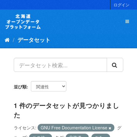
ス
ログイン
キ
ッ
プ
し
て
データセット
内
容
へ
並び順
1 件のデータセットが見つかりまし
た
ライセンス:
GNU Free Documentation License
グ