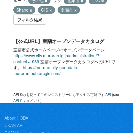
ループ:
その他
タグ:
北海道
ごみ
Shape
GIS
室蘭市
フィルタ結果
【公式URL】室蘭オープンデータカタログ
室蘭市公式ホームページのオープンデータページ
https://www.city.muroran.lg.jp/administration/?
content=1939
室蘭オープンデータカタログへのURLで
す。
https://murorancity-opendata-
muroran.hub.arcgis.com/
API Keyを使ってこのレジストリーにもアクセス可能です
API
(see
APIドキュメント
).
About HODA
CKAN API
CKANアソシエーション