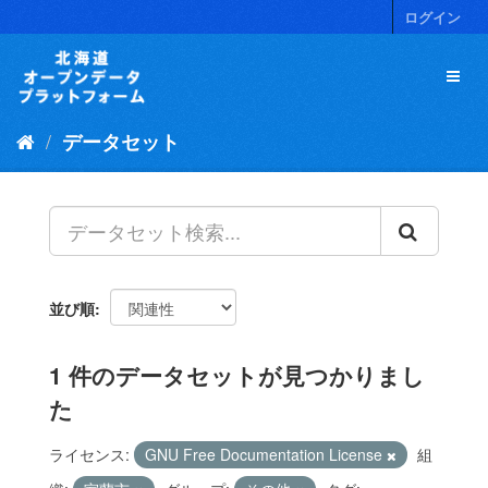
ス
ログイン
キ
ッ
プ
し
て
データセット
内
容
へ
並び順
1 件のデータセットが見つかりまし
た
ライセンス:
GNU Free Documentation License
組