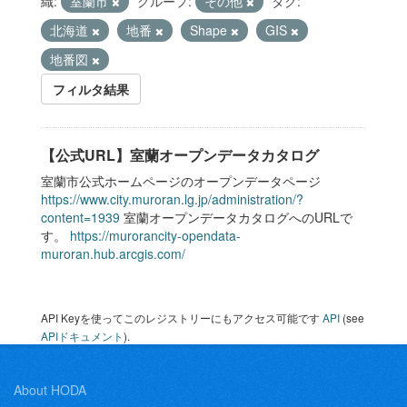
織:
室蘭市
グループ:
その他
タグ:
北海道
地番
Shape
GIS
地番図
フィルタ結果
【公式URL】室蘭オープンデータカタログ
室蘭市公式ホームページのオープンデータページ
https://www.city.muroran.lg.jp/administration/?
content=1939
室蘭オープンデータカタログへのURLで
す。
https://murorancity-opendata-
muroran.hub.arcgis.com/
API Keyを使ってこのレジストリーにもアクセス可能です
API
(see
APIドキュメント
).
About HODA