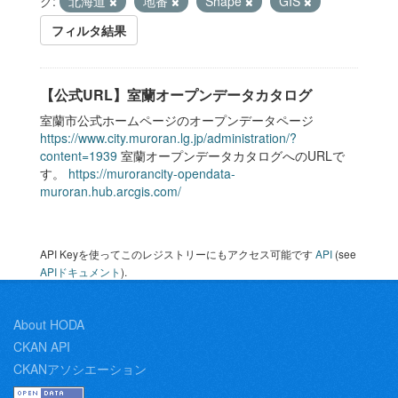
グ:
北海道
地番
Shape
GIS
フィルタ結果
【公式URL】室蘭オープンデータカタログ
室蘭市公式ホームページのオープンデータページ
https://www.city.muroran.lg.jp/administration/?
content=1939
室蘭オープンデータカタログへのURLで
す。
https://murorancity-opendata-
muroran.hub.arcgis.com/
API Keyを使ってこのレジストリーにもアクセス可能です
API
(see
APIドキュメント
).
About HODA
CKAN API
CKANアソシエーション