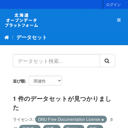
ス
ログイン
キ
ッ
プ
し
て
データセット
内
容
へ
並び順
1 件のデータセットが見つかりまし
た
ライセンス:
GNU Free Documentation License
タ