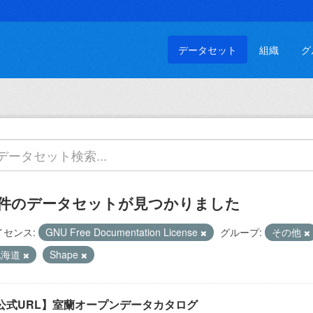
データセット
組織
グ
 件のデータセットが見つかりました
イセンス:
GNU Free Documentation License
グループ:
その他
北海道
Shape
公式URL】室蘭オープンデータカタログ