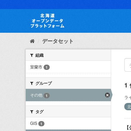
ス
キ
ッ
プ
し
て
内
データセット
容
へ
組織
室蘭市
1
グループ
1
その他
1
ラ
タグ
GIS
1
【