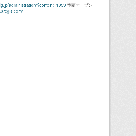
.lg.jp/administration/?content=1939
室蘭オープン
.arcgis.com/