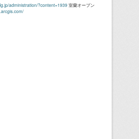
.lg.jp/administration/?content=1939
室蘭オープン
.arcgis.com/