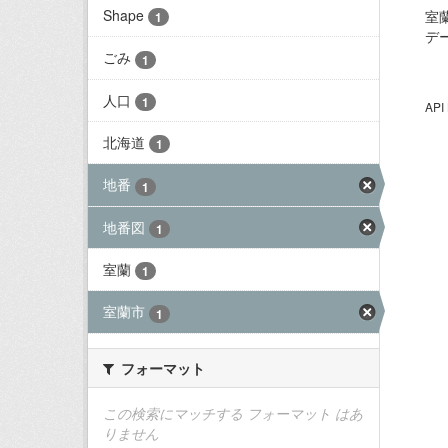
Shape
室
1
デ
ごみ
1
人口
1
AP
北海道
1
地番
1
地番図
1
室蘭
1
室蘭市
1
フォーマット
この検索にマッチする フォーマット はあ
りません