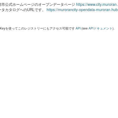
蘭市公式ホームページのオープンデータページ
https://www.city.muroran
ータカタログへのURLです。
https://murorancity-opendata-muroran.hub
I Keyを使ってこのレジストリーにもアクセス可能です
API
(see
APIドキュメント
).