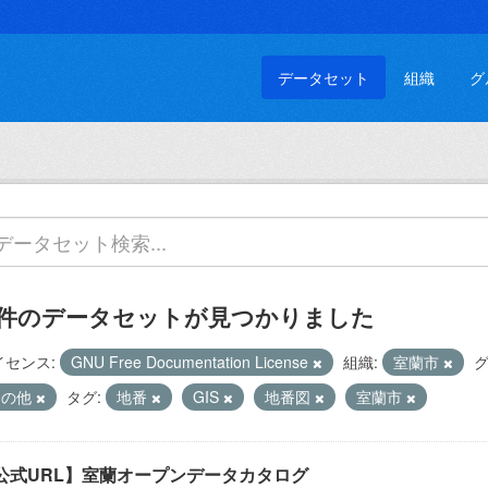
データセット
組織
グ
 件のデータセットが見つかりました
イセンス:
GNU Free Documentation License
組織:
室蘭市
グ
その他
タグ:
地番
GIS
地番図
室蘭市
公式URL】室蘭オープンデータカタログ