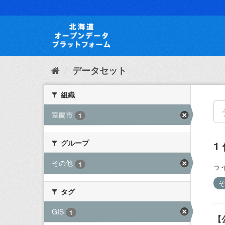
ス
キ
ッ
プ
し
て
内
データセット
容
へ
組織
室蘭市
1
グループ
1
その他
1
ラ
タグ
GIS
1
【