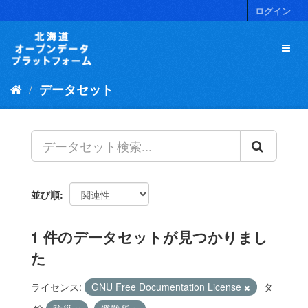
ス
ログイン
キ
ッ
プ
し
て
データセット
内
容
へ
並び順
1 件のデータセットが見つかりまし
た
ライセンス:
GNU Free Documentation License
タ