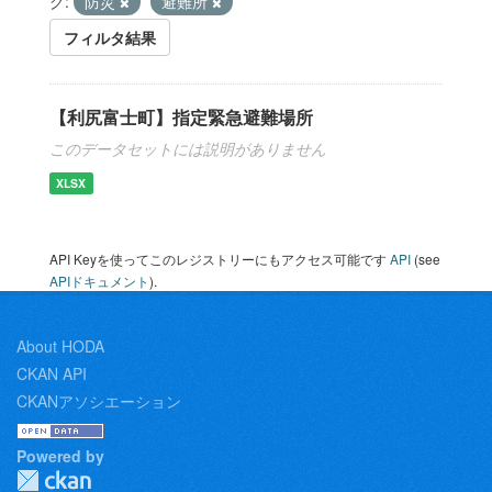
グ:
防災
避難所
フィルタ結果
【利尻富士町】指定緊急避難場所
このデータセットには説明がありません
XLSX
API Keyを使ってこのレジストリーにもアクセス可能です
API
(see
APIドキュメント
).
About HODA
CKAN API
CKANアソシエーション
Powered by