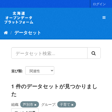
ス
ログイン
キ
ッ
プ
し
て
データセット
内
容
へ
並び順
1 件のデータセットが見つかりまし
た
組織:
芦別市
グループ:
子育て