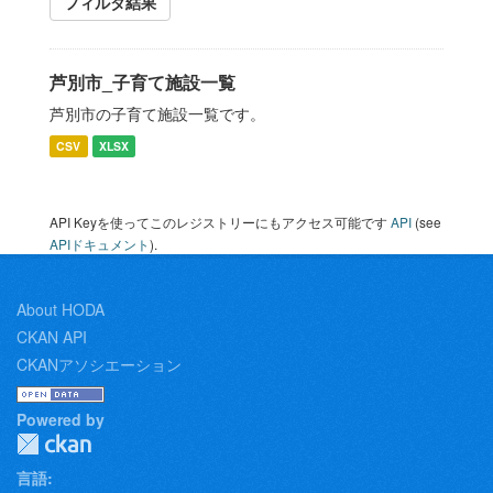
フィルタ結果
芦別市_子育て施設一覧
芦別市の子育て施設一覧です。
CSV
XLSX
API Keyを使ってこのレジストリーにもアクセス可能です
API
(see
APIドキュメント
).
About HODA
CKAN API
CKANアソシエーション
Powered by
言語