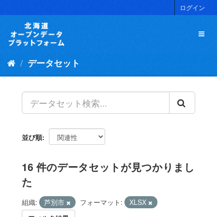
ス
ログイン
キ
ッ
プ
し
て
データセット
内
容
へ
並び順
16 件のデータセットが見つかりまし
た
組織:
芦別市
フォーマット:
XLSX