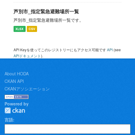
芦別市_指定緊急避難場所一覧
芦別市_指定緊急避難場所一覧です。
XLSX
CSV
API Keyを使ってこのレジストリーにもアクセス可能です
API
(see
APIドキュメント
).
About HODA
CKAN API
CKANアソシエーション
Powered by
言語